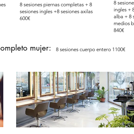
8 sesione
nes
8 sesiones piernas completas + 8
ingles + 
sesiones ingles +8 sesiones axilas
alba + 8 
600€
medios b
840€
ompleto mujer:
8 sesiones cuerpo entero 1100€