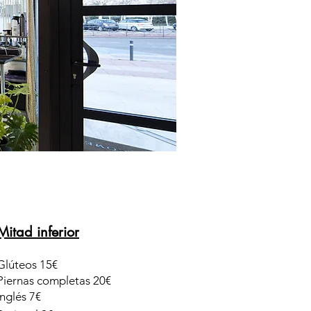
Mitad inferior
Glúteos 15€
Piernas completas 20€
Inglés 7€