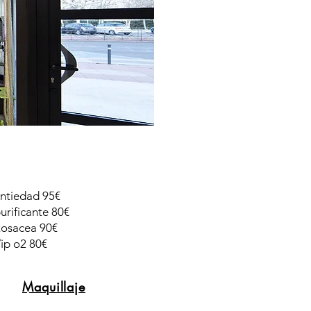
ntiedad 95€
urificante 80€
Rosacea 90€
Vip o2 80€
Maquillaje